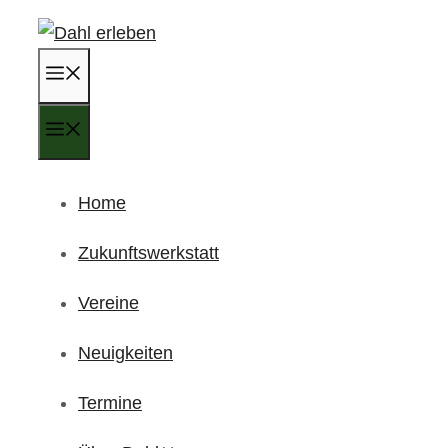
Zum
Inhalt
Menü
springen
Menü
Home
Zukunftswerkstatt
Vereine
Neuigkeiten
Termine