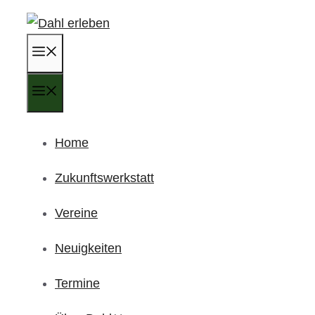
Zum
Inhalt
Menü
springen
Menü
Home
Zukunftswerkstatt
Vereine
Neuigkeiten
Termine